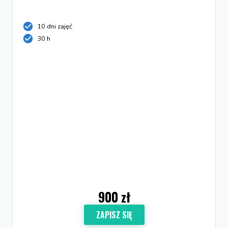
10 dni zajęć
30 h
900 zł
ZAPISZ SIĘ