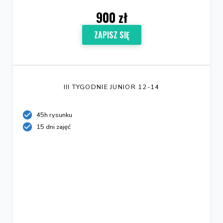
900 zł
ZAPISZ SIĘ
III TYGODNIE JUNIOR 12-14
45h rysunku
15 dni zajęć