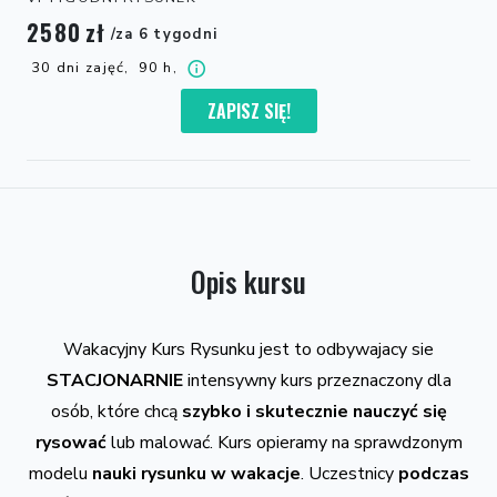
2580
zł
/za 6 tygodni
30 dni zajęć,
90 h,
ZAPISZ SIĘ!
Opis kursu
Wakacyjny Kurs Rysunku jest to odbywajacy sie
STACJONARNIE
intensywny kurs przeznaczony dla
osób, które chcą
szybko i skutecznie nauczyć się
rysować
lub malować. Kurs opieramy na sprawdzonym
modelu
nauki rysunku w wakacje
. Uczestnicy
podczas