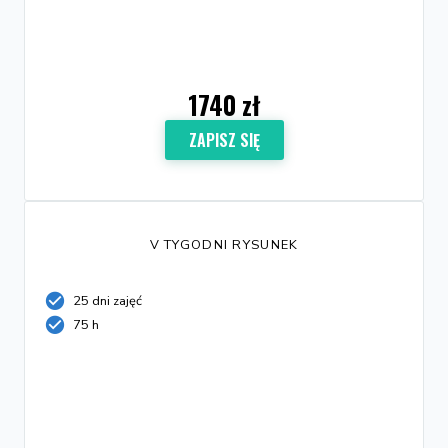
1740 zł
ZAPISZ SIĘ
V TYGODNI RYSUNEK
25 dni zajęć
75 h